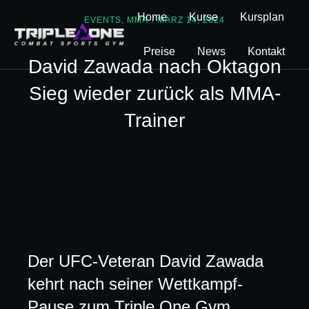
Home
Kurse
Kursplan
EVENTS
,
MMA
/
MÄRZ 14, 2024
Preise
News
Kontakt
David Zawada nach Oktagon
Sieg wieder zurück als MMA-
Trainer
Der UFC-Veteran David Zawada
kehrt nach seiner Wettkampf-
Pause zum Triple One Gym