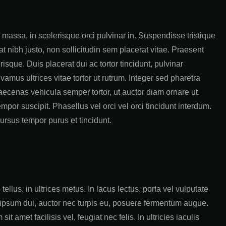
massa, in scelerisque orci pulvinar in. Suspendisse tristique
 nibh justo, non sollicitudin sem placerat vitae. Praesent
isque. Duis placerat dui ac tortor tincidunt, pulvinar
mus ultrices vitae tortor ut rutrum. Integer sed pharetra
ecenas vehicula semper tortor, ut auctor diam ornare ut.
mpor suscipit. Phasellus vel orci vel orci tincidunt interdum.
ursus tempor purus et tincidunt.
tellus, in ultrices metus. In lacus lectus, porta vel vulputate
s ipsum dui, auctor nec turpis eu, posuere fermentum augue.
it amet facilisis vel, feugiat nec felis. In ultricies iaculis