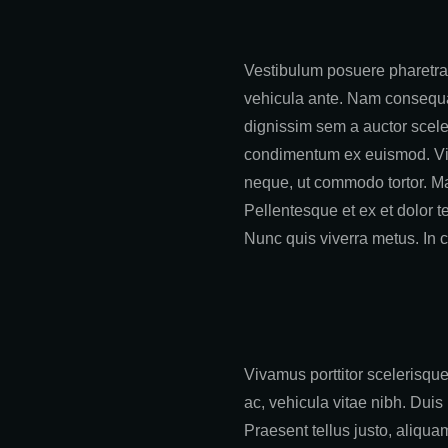
Vestibulum posuere pharetra 
vehicula ante. Nam consequat
dignissim sem a auctor sceler
condimentum ex euismod. Viva
neque, ut commodo tortor. Ma
Pellentesque et ex et dolor te
Nunc quis viverra metus. In c
Vivamus porttitor scelerisque 
ac, vehicula vitae nibh. Dui
Praesent tellus justo, aliquam s